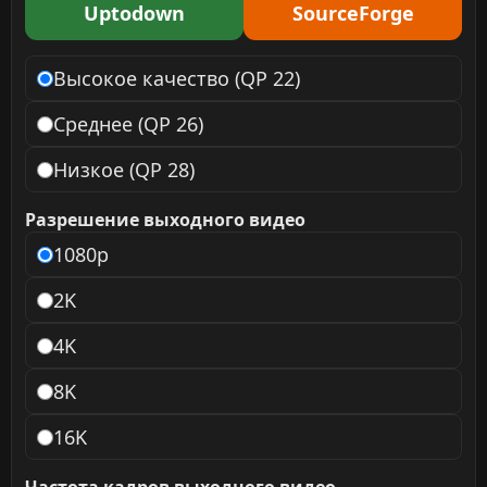
Uptodown
SourceForge
Высокое качество (QP 22)
Среднее (QP 26)
Низкое (QP 28)
Разрешение выходного видео
1080p
2K
4K
8K
16K