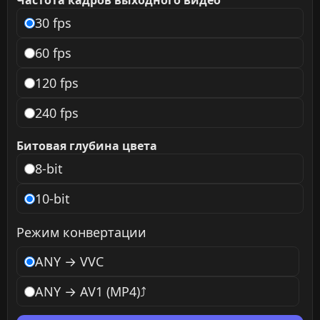
Частота кадров выходного видео
30 fps
60 fps
120 fps
240 fps
Битовая глубина цвета
8-bit
10-bit
Режим конвертации
ANY → VVC
ANY → AV1 (MP4)
⤴️